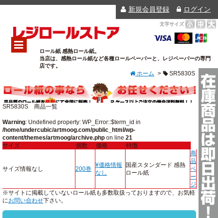
新規会員登録
ログイン
文字サイズ
小
中
大
レジロールストア
ロール紙 感熱ロール紙。
当店は、感熱ロール紙など各種ロールペーパーと、レジペーパーの専門
ホーム
店です。
ホーム
>
SR5830S
ご利用ガイド
店舗情報
よくあるご質問
格安にて全国にお届け致します！高品質 & 低価格で大変ご好評頂いており
SR5830S 商品一覧
ます！
個人情報保護方針
Warning
: Undefined property: WP_Error::$term_id in
/home/undercubic/artmoog.com/public_html/wp-
カートの中
content/themes/artmoog/archive.php
on line
21
サイズ
個数
価格
特徴
お問い合わせ
商
品
¥価格情報
国産スタンダード 感熱
サイズ情報なし
200巻
ペ
なし
ロール紙
ー
ジ
※サイトに掲載していないロール紙も多数取扱っておりますので、お気軽
に
お問い合わせ
下さい。