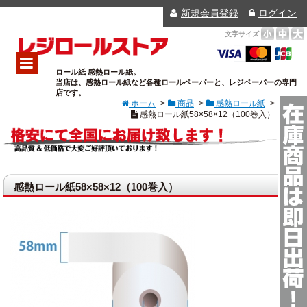
新規会員登録
ログイン
文字サイズ
小
中
大
レジロールストア
ロール紙 感熱ロール紙。
当店は、感熱ロール紙など各種ロールペーパーと、レジペーパーの専門
ホーム
店です。
ホーム
>
商品
>
感熱ロール紙
>
ご利用ガイド
感熱ロール紙58×58×12（100巻入）
店舗情報
よくあるご質問
高品質感熱ロール紙です！サイズが合えば様々な機種に対応！
個人情報保護方針
感熱ロール紙58×58×12（100巻入）
カートの中
お問い合わせ