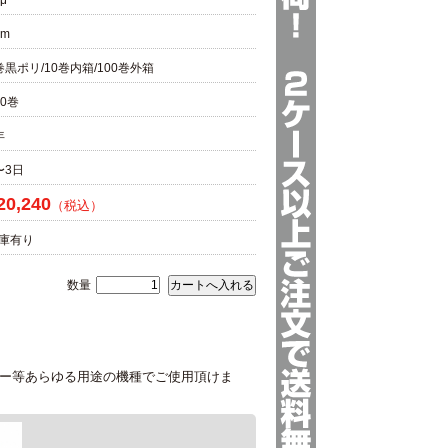
5μ
0m
巻黒ポリ/10巻内箱/100巻外箱
00巻
年
〜3日
20,240
（税込）
庫有り
数量
ンター等あらゆる用途の機種でご使用頂けま