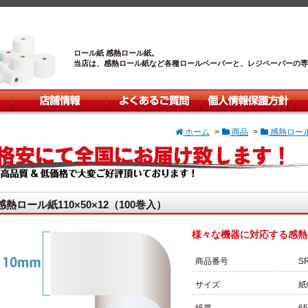
ロール紙 感熱ロール紙。
当店は、感熱ロール紙など各種ロールペーパーと、レジペーパーの専
店舗情報
よくあるご質問
個人情報保護方針
カ
ホーム
>
商品
>
感熱ロー
々な機器に対応する感熱ロールペーパーです
感熱ロール紙110×50×12（100巻入）
様々な機器に対応する感熱
商品番号
S
サイズ
紙