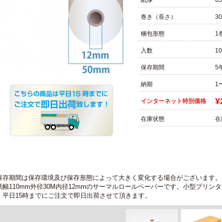
紙厚
6
巻き（長さ）
3
梱包形態
1
入数
1
保存期間
5
納期
1
¥
インターネット特別価格
在庫状態
在
保存期間は保存環境及び保存形態によって大きく変化する場合がございます。
紙幅110mm外径30M内径12mmのサーマルロールペーパーです。小型プリ
。平日15時までにご注文で即日出荷させて頂きます。