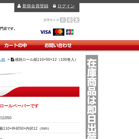
新規会員登録
ログイン
文字サイズ
小
中
大
門店です。
ートの中
お問い合わせ
ル紙
>
感熱ロール紙110×50×12（100巻入）
ロールペーパーです
R11050
幅110×外径50×内径12（mm）