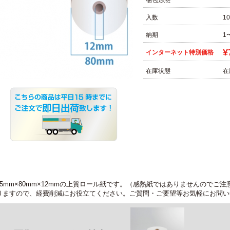
梱包形態
入数
1
納期
1
¥
インターネット特別価格
在庫状態
在
45mm×80mm×12mmの上質ロール紙です。（感熱紙ではありませんので
りますので、経費削減にお役立てください。ご質問・ご要望等お気軽にお問い