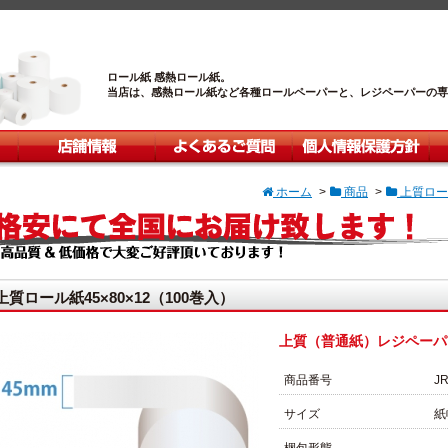
ロール紙 感熱ロール紙。
当店は、感熱ロール紙など各種ロールペーパーと、レジペーパーの専
店舗情報
よくあるご質問
個人情報保護方針
カ
ホーム
>
商品
>
上質ロー
質（普通紙）レジペーパーです
上質ロール紙45×80×12（100巻入）
上質（普通紙）レジペーパ
商品番号
J
サイズ
紙