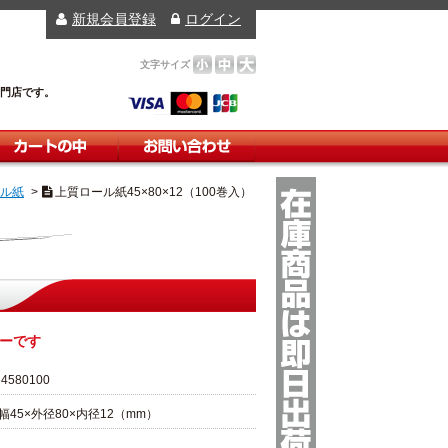
新規会員登録
ログイン
文字サイズ
小
中
大
門店です。
ートの中
お問い合わせ
ル紙
>
上質ロール紙45×80×12（100巻入）
ーです
R4580100
幅45×外径80×内径12（mm）